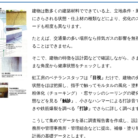
建物は数多くの建築材料でできている上、立地条件・
にさらされる状態・仕上材の種類などにより、劣化の
ードも程度も異なります。
たとえば、交通量の多い場所なら排気ガスの影響を無
ることはできません。
そこで、建物の特徴を設計図などで確認しながら、さ
まな角度から健康状態をチェックします。
虹工房のベテランスタッフは
「目視」
だけで、建物の
状態をほぼ把握し、指手で触ってモルタルの風化・塗
粉体化（チョーキング）・窓サッシのシーリングの硬
態などを見る
「触診」
、小さなハンマーによる打診音
きや鉄筋爆裂を調べる
「打診」
でさらに詳しく調べま
こうして集めてデータを基に調査報告書を作成し、設
務所や管理事務所・管理組合などに提出。補修・塗り
計画の基礎データとします。