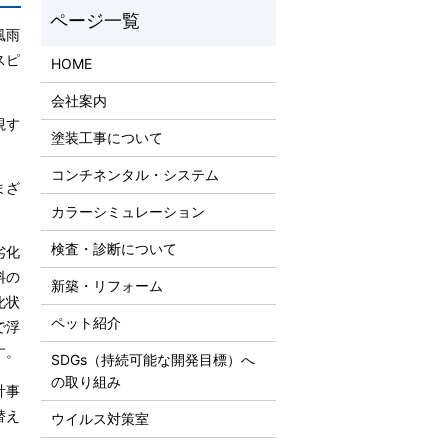
風雨
スピ
HOME
会社案内
視す
塗装工事について
コンチネンタル・システム
まざ
カラーシミュレーション
検査・診断について
劣化
料の
新築・リフォーム
化状
ペット紹介
で浮
す。
SDGs（持続可能な開発目標）へ
の取り組み
計事
替え
ウイルス対策室