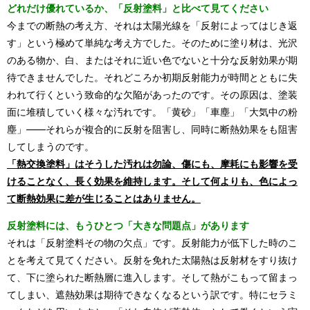
どれだけ優れているか、「反射塗料」と比べて見てください
今までの断熱の考え方、それは太陽光線を「反射によってはじき返
す」という極めて単純な考え方でした。そのために塗り材は、光沢
のある物か、白、またはそれに近い色でないと十分な反射効果が期
待できませんでした。それどころか初期反射能力が時間とともに失
われて行くという致命的な欠陥があったのです。その原因は、塗装
面に堆積していく様々な汚れです。「黄砂」「車塵」「大気中の粉
塵」――それらが複合的に反射を阻害し、同時に断熱効果をも阻害
してしまうのです。
「熱交換塗料」はそうした汚れは勿論、傷にも、摩耗にも影響を受
けることなく、長く効果を維持します。そして何よりも、色によっ
て断熱効果に差が生じることはありません。
反射塗料には、もうひとつ「大きな問題点」があります
それは「反射塗料その物の欠点」です。反射能力が低下した時のこ
とを考えて見てください。反射を免れた太陽熱は反射材をすり抜け
て、下に塗られた断熱層に進入します。そして熱がこもって留まっ
てしまい、遮熱効果は期待できなくなるという訳です。特にセラミ