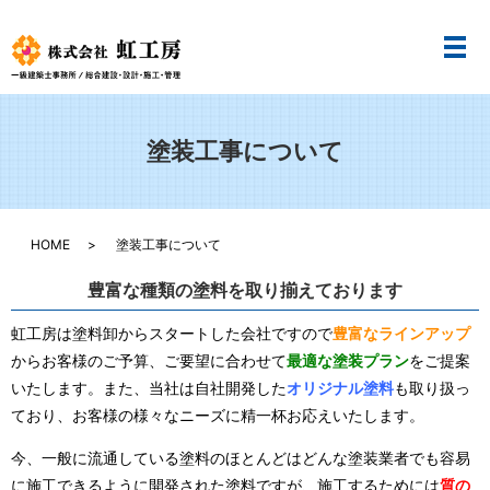
メ
塗装工事について
HOME
塗装工事について
豊富な種類の塗料を取り揃えております
虹工房は塗料卸からスタートした会社ですので
豊富なラインアップ
からお客様のご予算、ご要望に合わせて
最適な塗装プラン
をご提案
いたします。また、当社は自社開発した
オリジナル塗料
も取り扱っ
ており、お客様の様々なニーズに精一杯お応えいたします。
今、一般に流通している塗料のほとんどはどんな塗装業者でも容易
に施工できるように開発された塗料ですが、施工するためには
質の