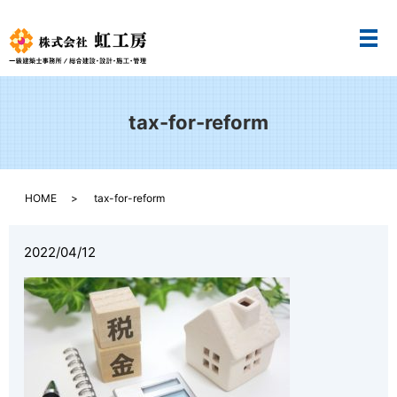
メ
tax-for-reform
HOME
tax-for-reform
2022/04/12