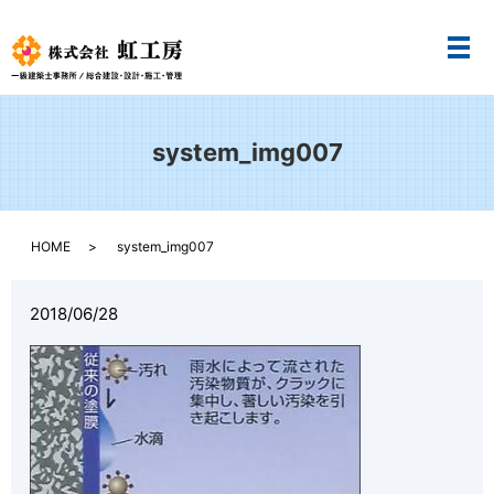
メ
system_img007
HOME
system_img007
2018/06/28