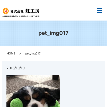
メ
pet_img017
HOME
pet_img017
2018/10/10