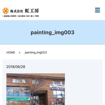
メ
painting_img003
HOME
painting_img003
2018/06/28