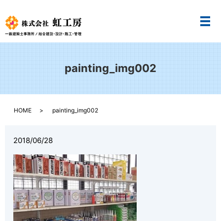
メ
painting_img002
HOME
painting_img002
2018/06/28