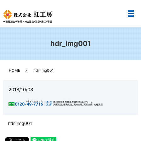
メ
hdr_img001
HOME
hdr_img001
2018/10/03
hdr_img001