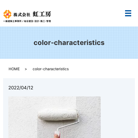
メ
color-characteristics
HOME
color-characteristics
2022/04/12