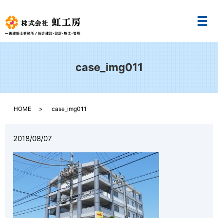
メ
case_img011
HOME
case_img011
2018/08/07