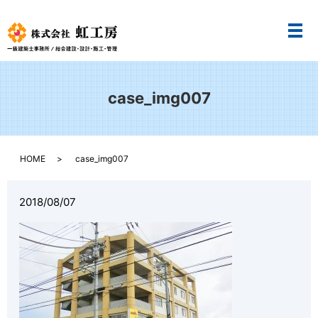
メ
case_img007
HOME
case_img007
2018/08/07