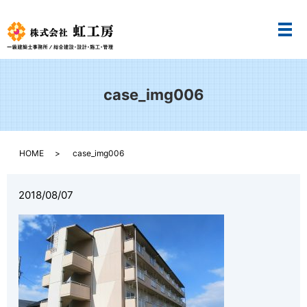
メ
case_img006
HOME
case_img006
2018/08/07