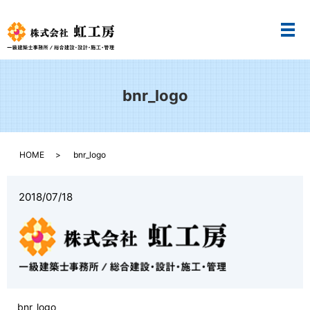
メ
bnr_logo
HOME
bnr_logo
2018/07/18
bnr_logo