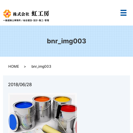
メ
bnr_img003
HOME
bnr_img003
2018/06/28