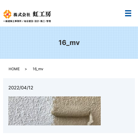
メ
16_mv
HOME
16_mv
2022/04/12