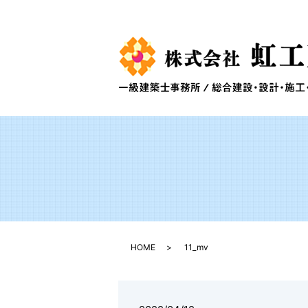
HOME
11_mv