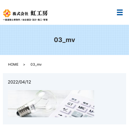
メ
03_mv
HOME
03_mv
2022/04/12