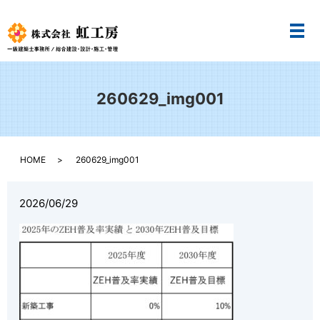
メ
260629_img001
HOME
260629_img001
2026/06/29