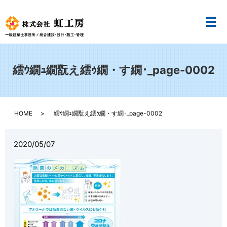
メ
繧ｳ繝ｭ繝翫え繧ｩ繝・す繝･_page-0002
HOME
繧ｳ繝ｭ繝翫え繧ｩ繝・す繝･_page-0002
2020/05/07