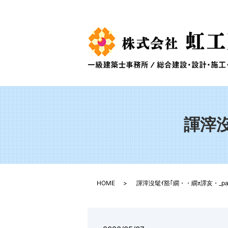
諢滓沒
HOME
諢滓沒髦ｲ豁｢繝・・繝ｫ譯亥・_pag