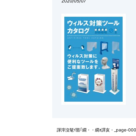
2020/05/07
諢滓沒髦ｲ豁｢繝・・繝ｫ譯亥・_page-000